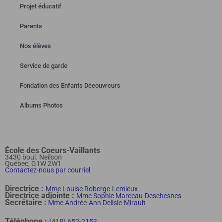
Projet éducatif
Parents
Nos élèves
Service de garde
Fondation des Enfants Découvreurs
Albums Photos
École des Coeurs-Vaillants
3430 boul. Neilson
Québec, G1W 2W1
Contactez-nous par courriel
Directrice :
Mme Louise Roberge-Lemieux
Directrice adjointe :
Mme Sophie Marceau-Deschesnes
Secrétaire :
Mme Andrée-Ann Delisle-Mirault
Téléphone :
(418) 652-2153