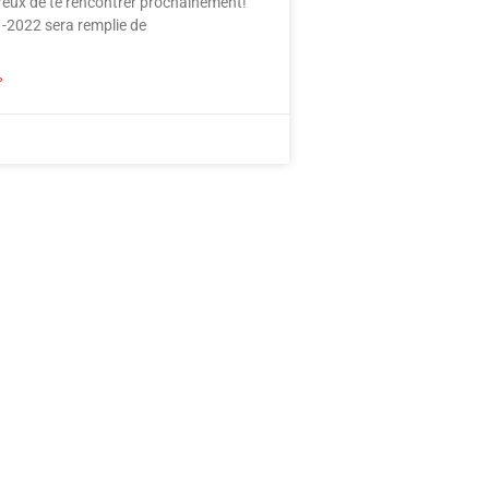
ux de te rencontrer prochainement!
-2022 sera remplie de
»