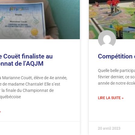
 Couët finaliste au
Compétition 
nnat de l’AQJM
Quelle belle particip
février dernier, ce s
 à Marianne Couët, élève de 4e année,
année de notre écol
e de madame Chantale! Elle s’est
r la finale du Championnat de
 québécoise
LIRE LA SUITE »
»
20 avril 2023