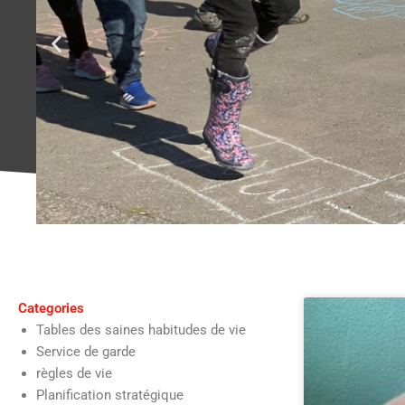
La fierté d'av
Categories
des 
Tables des saines habitudes de vie
Service de garde
règles de vie
Planification stratégique